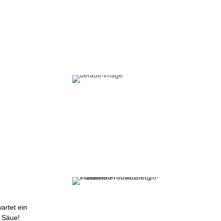
artet ein
 Säue!