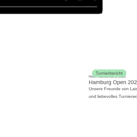
Turnierbericht
Henri Küchler
Juli 1, 2026
Hamburg Open 2026
Unsere Freunde von Lais
und liebevolles Turnierw