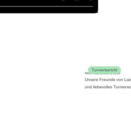
Turnierbericht
Henri Küchler
Juli 1, 2026
Unsere Freunde von Lais
und liebevolles Turnierw