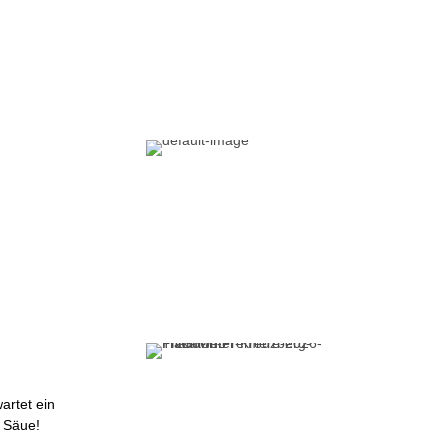
artet ein
 Säue!