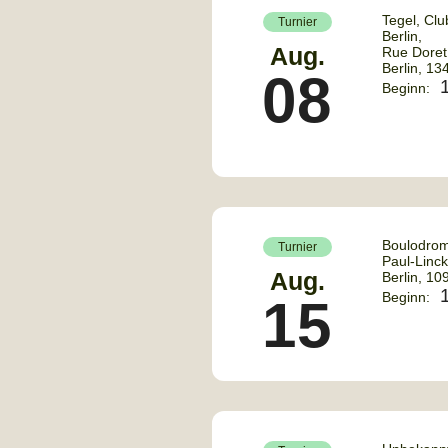
Tegel, Clu
Turnier
Berlin,
Aug.
Rue Doret
Berlin
,
13
08
Beginn:
Boulodrom
Turnier
Paul-Linc
Aug.
Berlin
,
10
Beginn:
15