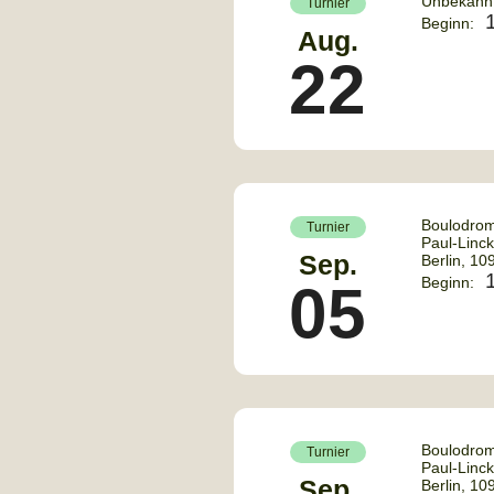
Unbekannt
Turnier
Beginn:
Aug.
22
Boulodrom
Turnier
Paul-Linc
Sep.
Berlin
,
10
Beginn:
05
Boulodrom
Turnier
Paul-Linc
Sep.
Berlin
,
10