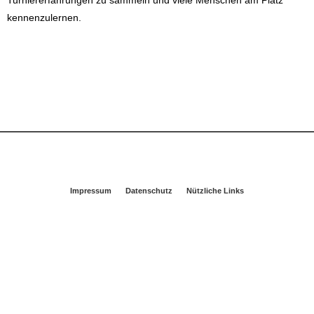
Turniererfahrungen zu sammeln und viele Menschen am Platz
kennenzulernen.
Mehr erfahren
Impressum
Datenschutz
Nützliche Links