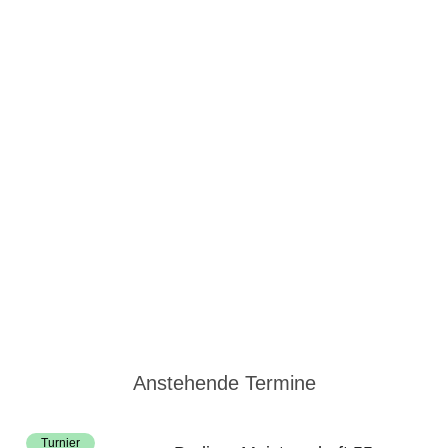
Eigenen Beitrag einreichen
Zum Archiv
Anstehende Termine
Turnier